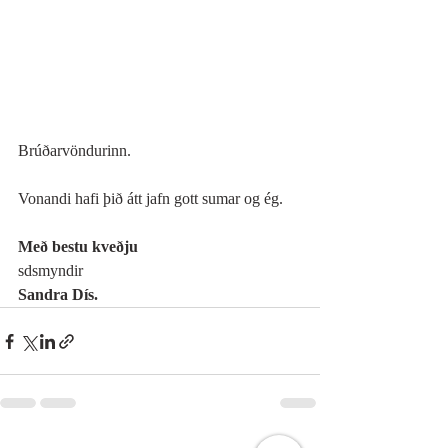
Brúðarvöndurinn. 
Vonandi hafi þið átt jafn gott sumar og ég. 
Með bestu kveðju 
sdsmyndir
Sandra Dís. 