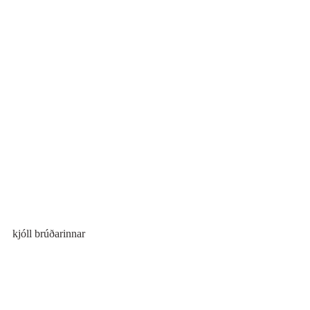
kjóll brúðarinnar