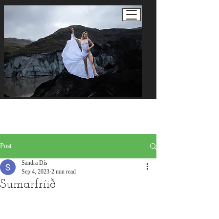
Post
Sandra Dís
Sep 4, 2023
2 min read
Sumarfríið