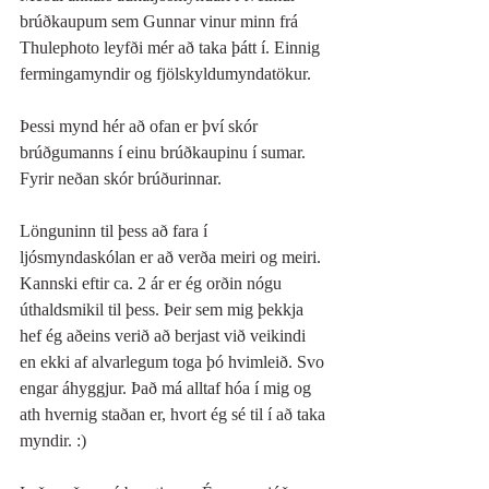
brúðkaupum sem Gunnar vinur minn frá 
Thulephoto leyfði mér að taka þátt í. Einnig 
fermingamyndir og fjölskyldumyndatökur. 
Þessi mynd hér að ofan er því skór 
brúðgumanns í einu brúðkaupinu í sumar. 
Fyrir neðan skór brúðurinnar.
Lönguninn til þess að fara í 
ljósmyndaskólan er að verða meiri og meiri. 
Kannski eftir ca. 2 ár er ég orðin nógu 
úthaldsmikil til þess. Þeir sem mig þekkja 
hef ég aðeins verið að berjast við veikindi 
en ekki af alvarlegum toga þó hvimleið. Svo 
engar áhyggjur. Það má alltaf hóa í mig og 
ath hvernig staðan er, hvort ég sé til í að taka 
myndir. :) 