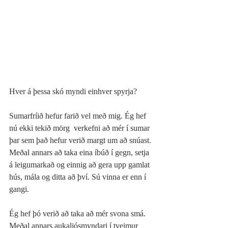
Hver á þessa skó myndi einhver spyrja? 
Sumarfríið hefur farið vel með mig. Ég hef 
nú ekki tekið mörg  verkefni að mér í sumar 
þar sem það hefur verið margt um að snúast. 
Meðal annars að taka eina íbúð í gegn, setja 
á leigumarkað og einnig að gera upp gamlat 
hús, mála og ditta að því. Sú vinna er enn í 
gangi. 
Ég hef þó verið að taka að mér svona smá. 
Meðal annars aukaljósmyndari í tveimur 