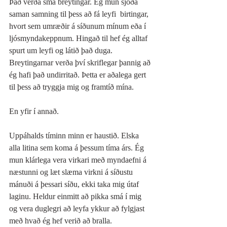
Það verða smá breytingar. Ég mun sjóða 
saman samning til þess að fá leyfi  birtingar, 
hvort sem umræðir á síðunum mínum eða í 
ljósmyndakeppnum. Hingað til hef ég alltaf 
spurt um leyfi og látið það duga. 
Breytingarnar verða því skriflegar þannig að 
ég hafi það undirritað. Þetta er aðalega gert 
til þess að tryggja mig og framtíð mína. 
En yfir í annað. 
Uppáhalds tíminn minn er haustið. Elska 
alla litina sem koma á þessum tíma árs. Ég 
mun klárlega vera virkari með myndaefni á 
næstunni og læt slæma virkni á síðustu 
mánuði á þessari síðu, ekki taka mig útaf 
laginu. Heldur einmitt að pikka smá í mig 
og vera duglegri að leyfa ykkur að fylgjast 
með hvað ég hef verið að bralla. 